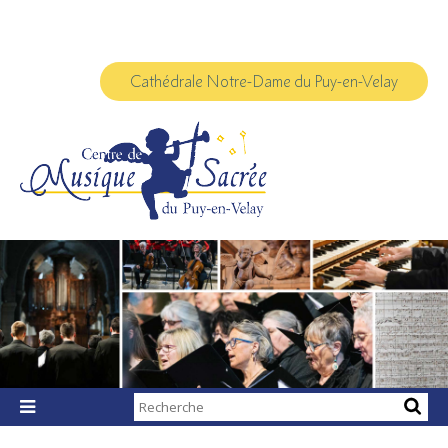
Aller
Outils
au
personnels
contenu.
|
Aller
à
Cathédrale Notre-Dame du Puy-en-Velay
la
navigation
Chercher par

Recherche
avancée…