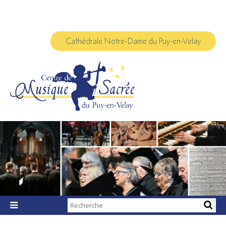
Aller
Outils
au
personnels
contenu.
|
Aller
à
Cathédrale Notre-Dame du Puy-en-Velay
la
navigation
Chercher par

Recherche
avancée…