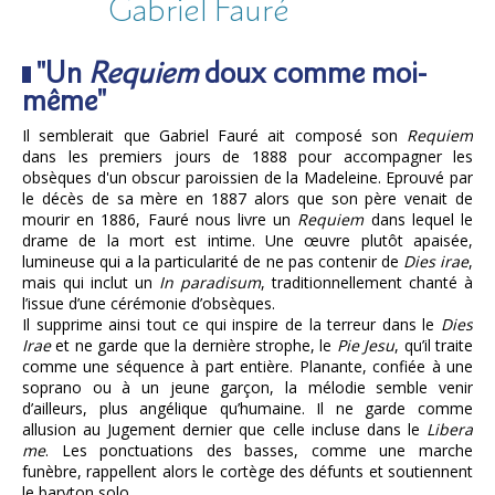
Gabriel Fauré
"Un
Requiem
doux comme moi-
même"
Il semblerait que Gabriel Fauré ait composé son
Requiem
dans les premiers jours de 1888 pour accompagner les
obsèques d'un obscur paroissien de la Madeleine. Eprouvé par
le décès de sa mère en 1887 alors que son père venait de
mourir en 1886, Fauré nous livre un
Requiem
dans lequel le
drame de la mort est intime. Une œuvre plutôt apaisée,
lumineuse qui a la particularité de ne pas contenir de
Dies irae
,
mais qui inclut un
In paradisum
, traditionnellement chanté à
l’issue d’une cérémonie d’obsèques.
Il supprime ainsi tout ce qui inspire de la terreur dans le
Dies
Irae
et ne garde que la dernière strophe, le
Pie Jesu
, qu’il traite
comme une séquence à part entière. Planante, confiée à une
soprano ou à un jeune garçon, la mélodie semble venir
d’ailleurs, plus angélique qu’humaine. Il ne garde comme
allusion au Jugement dernier que celle incluse dans le
Libera
me
. Les ponctuations des basses, comme une marche
funèbre, rappellent alors le cortège des défunts et soutiennent
le baryton solo.