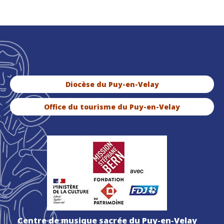
Diocèse du Puy-en-Velay
Office du tourisme du Puy-en-Velay
Centre de musique sacrée du Puy-en-Velay