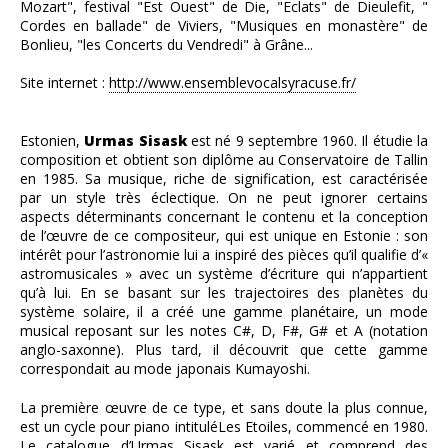
Mozart", festival "Est Ouest" de Die, "Eclats" de Dieulefit, "
Cordes en ballade" de Viviers, "Musiques en monastère" de
Bonlieu, "les Concerts du Vendredi" à Grâne...
Site internet :
http://www.ensemblevocalsyracuse.fr/
Estonien,
Urmas Sisask
est né 9 septembre 1960. Il étudie la
composition et obtient son diplôme au Conservatoire de Tallin
en 1985. Sa musique, riche de signification, est caractérisée
par un style très éclectique. On ne peut ignorer certains
aspects déterminants concernant le contenu et la conception
de l’œuvre de ce compositeur, qui est unique en Estonie : son
intérêt pour l’astronomie lui a inspiré des pièces qu’il qualifie d’«
astromusicales » avec un système d’écriture qui n’appartient
qu’à lui. En se basant sur les trajectoires des planètes du
système solaire, il a créé une gamme planétaire, un mode
musical reposant sur les notes C#, D, F#, G# et A (notation
anglo-saxonne). Plus tard, il découvrit que cette gamme
correspondait au mode japonais Kumayoshi.
La première œuvre de ce type, et sans doute la plus connue,
est un cycle pour piano intituléLes Etoiles, commencé en 1980.
Le catalogue d’Urmas Sisask est varié et comprend des