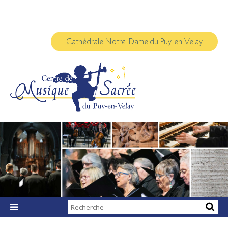
Aller
Outils
au
personnels
contenu.
|
Aller
à
Cathédrale Notre-Dame du Puy-en-Velay
la
navigation
Chercher par

Recherche
avancée…