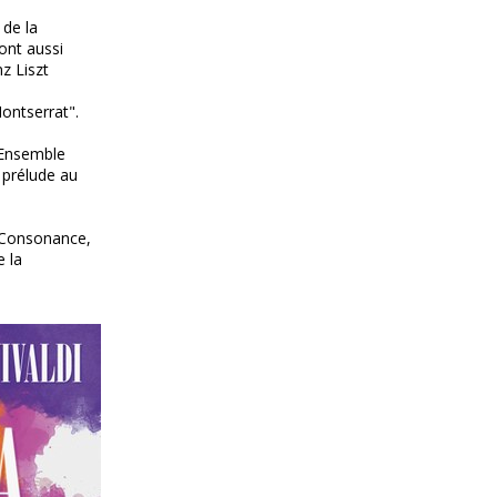
de la
 ont aussi
z Liszt
Montserrat".
l'Ensemble
 prélude au
e Consonance,
e la