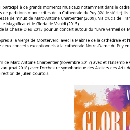
si participé à de grands moments musicaux notamment dans le cadre 
 de partitions manuscrites de la Cathédrale du Puy (XVIIIe siècle). Ils
sse de minuit de Marc-Antoine Charpentier (2009), Via crucis de Fran
e Magnificat et le Gloria de Vivaldi (2015).
al de la Chaise-Dieu 2013 pour un concert autour du "Livre vermeil de 
Vêpres à la Vierge de Monterverdi avec la Maîtrise de la cathédrale et 
de deux concerts exceptionnels à la cathédrale Notre-Dame du Puy en
eum de Marc-Antoine Charpentier (novembre 2017) avec et l'Ensembl
zart (mai 2018) avec l'orchestre symphonique des Ateliers des Arts d
ection de Julien Courtois.