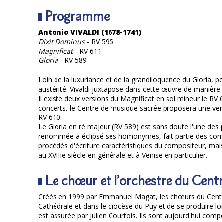
Programme
Antonio VIVALDI (1678-1741)
Dixit Dominus
- RV 595
Magnificat
- RV 611
Gloria
- RV 589
Loin de la luxuriance et de la grandiloquence du Gloria, 
austérité. Vivaldi juxtapose dans cette œuvre de manière à
Il existe deux versions du Magnificat en sol mineur le RV 
concerts, le Centre de musique sacrée proposera une ver
RV 610.
Le Gloria en ré majeur (RV 589) est sans doute l'une des p
renommée a éclipsé ses homonymes, fait partie des compos
procédés d'écriture caractéristiques du compositeur, mais
au XVIIIe siècle en générale et à Venise en particulier.
Le chœur et l’orchestre du Cent
Créés en 1999 par Emmanuel Magat, les chœurs du Centre
Cathédrale et dans le diocèse du Puy et de se produire 
est assurée par Julien Courtois. Ils sont aujourd'hui com