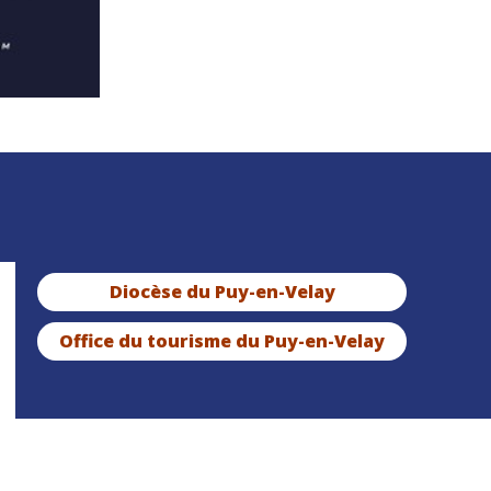
Diocèse du Puy-en-Velay
Office du tourisme du Puy-en-Velay