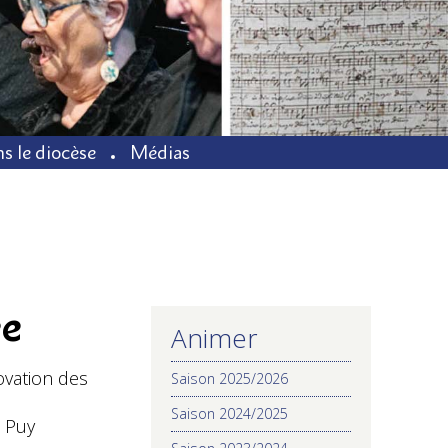
s le diocèse
Médias
ée
Animer
NAVIGATION
ovation des
Saison 2025/2026
Saison 2024/2025
u Puy