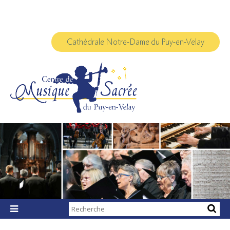
Aller
Outils
au
personnels
contenu.
|
Aller
à
Cathédrale Notre-Dame du Puy-en-Velay
la
navigation
Chercher par

Recherche
avancée…