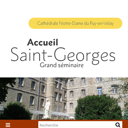
Aller
Outils
au
personnels
contenu.
|
Aller
à
Cathédrale Notre-Dame du Puy-en-Velay
la
navigation
Chercher par
