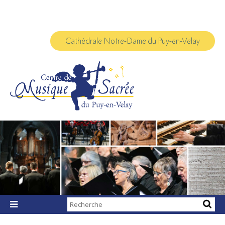
Aller
Outils
au
personnels
contenu.
|
Aller
à
Cathédrale Notre-Dame du Puy-en-Velay
la
navigation
Chercher par

Recherche
avancée…