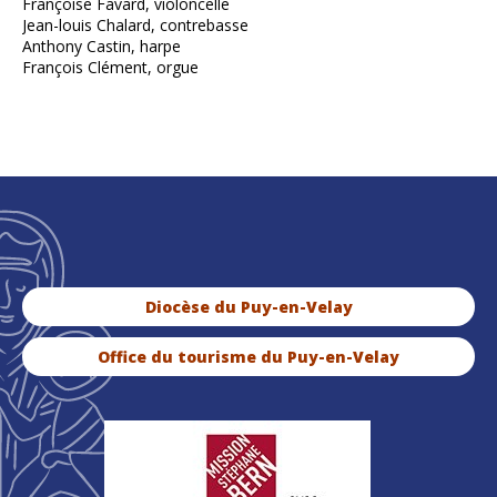
Françoise Favard, violoncelle
Jean-louis Chalard, contrebasse
Anthony Castin, harpe
François Clément, orgue
Diocèse du Puy-en-Velay
Office du tourisme du Puy-en-Velay