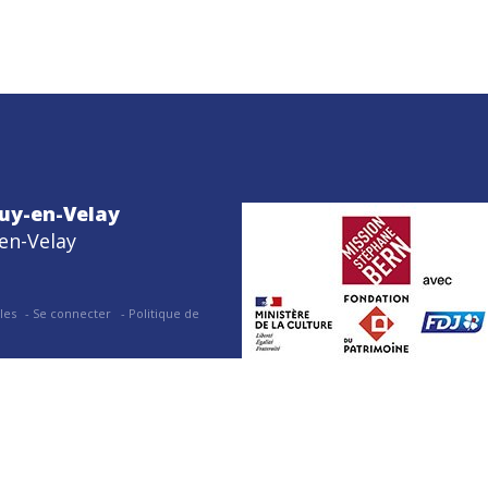
uy-en-Velay
en-Velay
les
Se connecter
Politique de