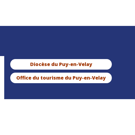
Diocèse du Puy-en-Velay
Office du tourisme du Puy-en-Velay