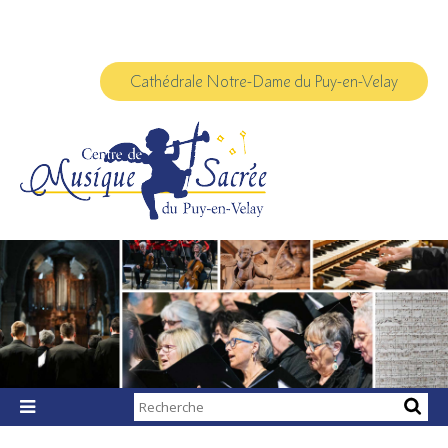
Aller
Outils
au
personnels
contenu.
|
Aller
à
Cathédrale Notre-Dame du Puy-en-Velay
la
navigation
Chercher par

Recherche
avancée…