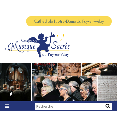
Aller
Outils
au
personnels
contenu.
|
Aller
à
Cathédrale Notre-Dame du Puy-en-Velay
la
navigation
Chercher par

Recherche
avancée…