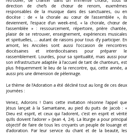
retrouver, de chanter dans un immense chœur, sous la
direction de chefs de chœur de renom, euxmêmes
responsables de la musique dans des sanctuaires, ou en
diocèse : de « la chorale au cœur de l’assemblée », ils
deviennent, l’espace d’un week-end, « la chorale, chœur de
l’assemblée » : ressourcement, répertoire, prière chantée,
plaisir de se retrouver, enseignement, expériences musicales
et spirituelles, … autant de raisons pour tous d’y participer. En
amont, les Ancolies sont aussi l’occasion de rencontres
diocésaines et interdiocésaines pour préparer le
rassemblement. Lourdes, pour sa spiritualité, mais aussi pour
son infrastructure adaptée à l’accueil de tant de chanteurs, est
plus fréquemment le lieu de la rencontre, qui, cette année, a
aussi pris une dimension de pèlerinage.
Le thème de l’Adoration a été décliné tout au long de ces deux
journées :
Venez, Adorons ! Dans cette invitation résonne l’appel que
Jésus lançait à la Samaritaine, au pied du puits de Jacob : «
Dieu est esprit, et ceux qui l’adorent, c’est en esprit et vérité
qu’ils doivent l’adorer » (Jean 4, 24). La liturgie a pour principal
objectif de faire de tous les croyants un peuple de louange et
d’adoration. Par leur service du chant et de la beauté, les