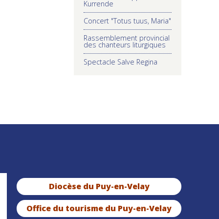
Kurrende
Concert "Totus tuus, Maria"
Rassemblement provincial
des chanteurs liturgiques
Spectacle Salve Regina
Diocèse du Puy-en-Velay
Office du tourisme du Puy-en-Velay