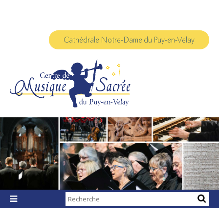
Aller
Outils
au
personnels
contenu.
|
Aller
à
Cathédrale Notre-Dame du Puy-en-Velay
la
navigation
Chercher par

Recherche
avancée…