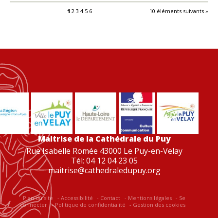
1
2
3
4
5
6
10 éléments suivants »
Maitrise de la Cathédrale du Puy
Rue Isabelle Romée 43000 Le Puy-en-Velay
Tél: 04 12 04 23 05
maitrise@cathedraledupuy.org
Plan du site
Accessibilité
Contact
Mentions légales
Se
connecter
Politique de confidentialité
Gestion des cookies