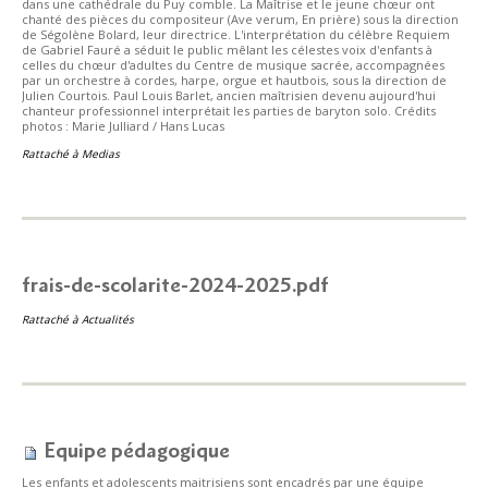
dans une cathédrale du Puy comble. La Maîtrise et le jeune chœur ont
chanté des pièces du compositeur (Ave verum, En prière) sous la direction
de Ségolène Bolard, leur directrice. L'interprétation du célèbre Requiem
de Gabriel Fauré a séduit le public mêlant les célestes voix d'enfants à
celles du chœur d'adultes du Centre de musique sacrée, accompagnées
par un orchestre à cordes, harpe, orgue et hautbois, sous la direction de
Julien Courtois. Paul Louis Barlet, ancien maîtrisien devenu aujourd'hui
chanteur professionnel interprétait les parties de baryton solo. Crédits
photos : Marie Julliard / Hans Lucas
Rattaché à
Medias
frais-de-scolarite-2024-2025.pdf
Rattaché à
Actualités
Equipe pédagogique
Les enfants et adolescents maitrisiens sont encadrés par une équipe