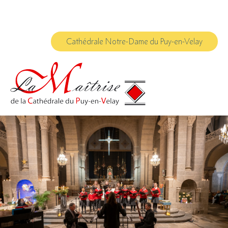
Aller
Outils
au
personnels
contenu.
|
Aller
à
Cathédrale Notre-Dame du Puy-en-Velay
la
navigation