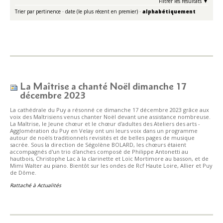
Filtrer les résultats
Trier par
pertinence
·
date (le plus récent en premier)
·
alphabétiquement
La Maîtrise a chanté Noël dimanche 17
décembre 2023
La cathédrale du Puy a résonné ce dimanche 17 décembre 2023 grâce aux
voix des Maîtrisiens venus chanter Noël devant une assistance nombreuse.
La Maîtrise, le Jeune chœur et le chœur d'adultes des Ateliers des arts -
Agglomération du Puy en Velay ont uni leurs voix dans un programme
autour de noëls traditionnels revisités et de belles pages de musique
sacrée. Sous la direction de Ségolène BOLARD, les chœurs étaient
accompagnés d'un trio d'anches composé de Philippe Antonetti au
hautbois, Christophe Lac à la clarinette et Loïc Mortimore au basson, et de
Mimi Walter au piano. Bientôt sur les ondes de Rcf Haute Loire, Allier et Puy
de Dôme.
Rattaché à
Actualités