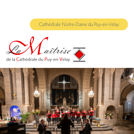
Aller
Outils
au
personnels
contenu.
|
Aller
à
Cathédrale Notre-Dame du Puy-en-Velay
la
navigation