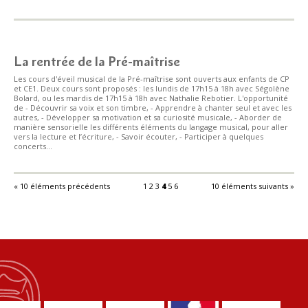
La rentrée de la Pré-maîtrise
Les cours d'éveil musical de la Pré-maîtrise sont ouverts aux enfants de CP
et CE1. Deux cours sont proposés : les lundis de 17h15 à 18h avec Ségolène
Bolard, ou les mardis de 17h15 à 18h avec Nathalie Rebotier. L'opportunité
de - Découvrir sa voix et son timbre, - Apprendre à chanter seul et avec les
autres, - Développer sa motivation et sa curiosité musicale, - Aborder de
manière sensorielle les différents éléments du langage musical, pour aller
vers la lecture et l’écriture, - Savoir écouter, - Participer à quelques
concerts...
« 10 éléments précédents
1
2
3
4
5
6
10 éléments suivants »