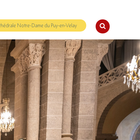
hédrale Notre-Dame du Puy-en-Velay