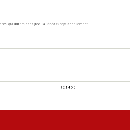
vêpres, qui durera donc jusqu’à 18h20 exceptionnellement
1
2
3
4
5
6