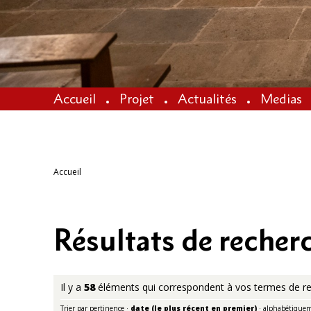
Accueil
Projet
Actualités
Medias
Accueil
Résultats de recher
Il y a
58
éléments qui correspondent à vos termes de re
Trier par
pertinence
·
date (le plus récent en premier)
·
alphabétique