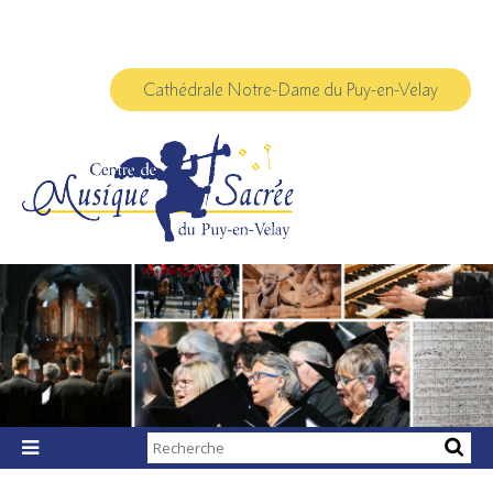
Aller
Outils
au
personnels
contenu.
|
Aller
à
Cathédrale Notre-Dame du Puy-en-Velay
la
navigation
Chercher par

Recherche
avancée…