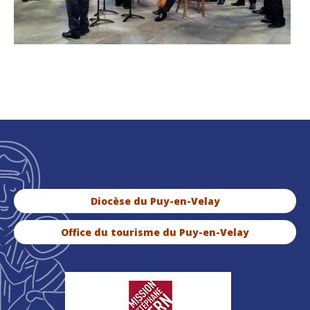
Diocèse du Puy-en-Velay
Office du tourisme du Puy-en-Velay