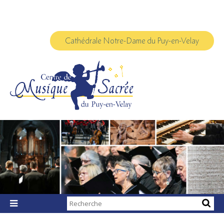
Aller
Outils
au
personnels
contenu.
|
Aller
à
Cathédrale Notre-Dame du Puy-en-Velay
la
navigation
Chercher par

Recherche
avancée…