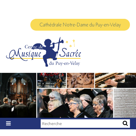
Aller
Outils
au
personnels
contenu.
|
Aller
à
Cathédrale Notre-Dame du Puy-en-Velay
la
navigation
Chercher par

Recherche
avancée…