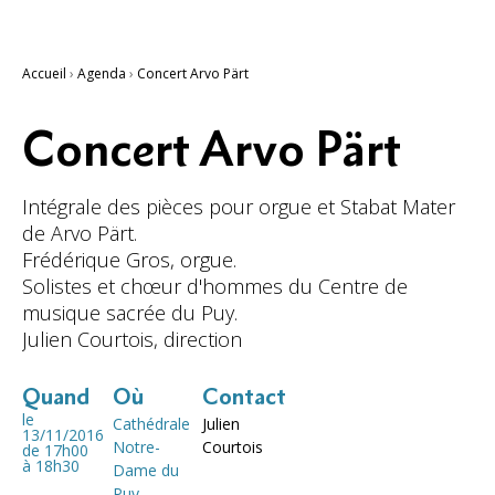
Accueil
›
Agenda
›
Concert Arvo Pärt
Concert Arvo Pärt
Intégrale des pièces pour orgue et Stabat Mater
de Arvo Pärt.
Frédérique Gros, orgue.
Solistes et chœur d'hommes du Centre de
musique sacrée du Puy.
Julien Courtois, direction
Quand
Où
Contact
le
Cathédrale
Julien
13/11/2016
Notre-
Courtois
de 17h00
à 18h30
Dame du
Puy