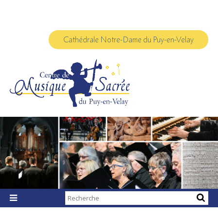
Aller
Outils
au
personnels
contenu.
|
Aller
à
Cathédrale Notre-Dame du Puy-en-Velay
la
navigation
Chercher par

Recherche
avancée…