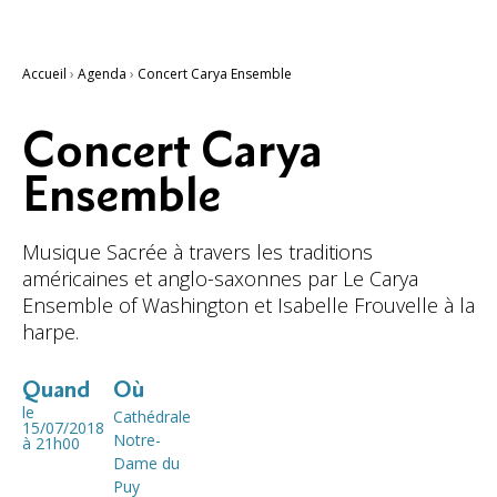
Accueil
›
Agenda
›
Concert Carya Ensemble
Concert Carya
Ensemble
Musique Sacrée à travers les traditions
américaines et anglo-saxonnes par Le Carya
Ensemble of Washington et Isabelle Frouvelle à la
harpe.
Quand
Où
le
Cathédrale
15/07/2018
Notre-
à 21h00
Dame du
Puy