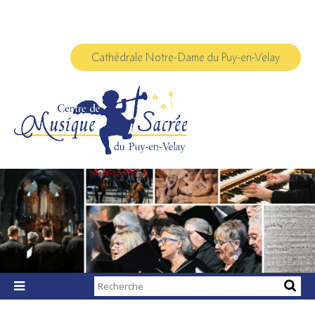
Aller
Outils
au
personnels
contenu.
|
Aller
à
Cathédrale Notre-Dame du Puy-en-Velay
la
navigation
Chercher par

Recherche
avancée…