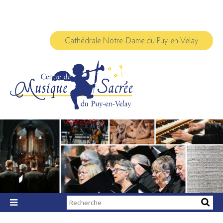
Aller
Outils
au
personnels
contenu.
|
Aller
à
Cathédrale Notre-Dame du Puy-en-Velay
la
navigation
Chercher par

Recherche
avancée…