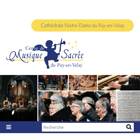
Aller
Outils
au
personnels
contenu.
|
Aller
à
Cathédrale Notre-Dame du Puy-en-Velay
la
navigation
Chercher par

Recherche
avancée…