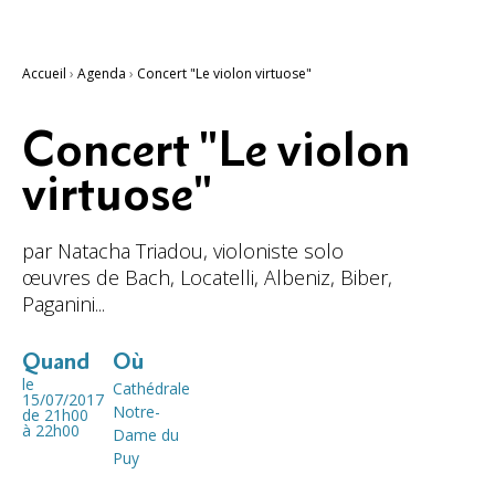
Accueil
›
Agenda
›
Concert "Le violon virtuose"
Concert "Le violon
virtuose"
par Natacha Triadou, violoniste solo
œuvres de Bach, Locatelli, Albeniz, Biber,
Paganini...
Quand
Où
le
Cathédrale
15/07/2017
Notre-
de 21h00
à 22h00
Dame du
Puy