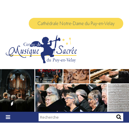
Aller
Outils
au
personnels
contenu.
|
Aller
à
Cathédrale Notre-Dame du Puy-en-Velay
la
navigation
Chercher par

Recherche
avancée…