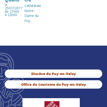
le
Cathédrale
29/07/2017
Notre-
de 21h00
à 22h00
Dame du
Puy
Diocèse du Puy-en-Velay
Office du tourisme du Puy-en-Velay