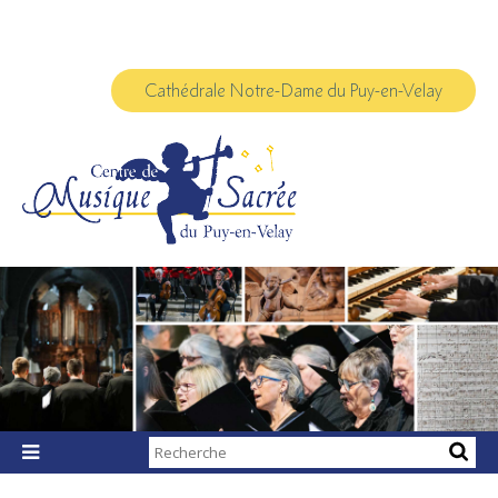
Aller
Outils
au
personnels
contenu.
|
Aller
à
Cathédrale Notre-Dame du Puy-en-Velay
la
navigation
Chercher par

Recherche
avancée…