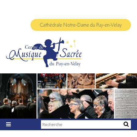
Aller
Outils
au
personnels
contenu.
|
Aller
à
Cathédrale Notre-Dame du Puy-en-Velay
la
navigation
Chercher par

Recherche
avancée…