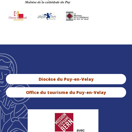
Diocèse du Puy-en-Velay
Office du tourisme du Puy-en-Velay