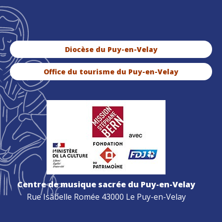
Diocèse du Puy-en-Velay
Office du tourisme du Puy-en-Velay
Centre de musique sacrée du Puy-en-Velay
Rue Isabelle Romée 43000 Le Puy-en-Velay