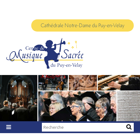
Aller
Outils
au
personnels
contenu.
|
Aller
à
Cathédrale Notre-Dame du Puy-en-Velay
la
navigation
Chercher par

Recherche
avancée…