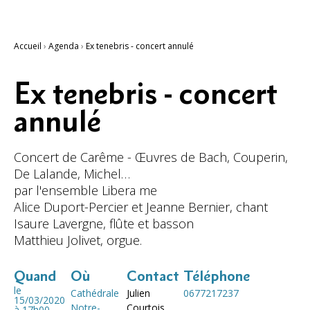
Accueil
›
Agenda
›
Ex tenebris - concert annulé
Ex tenebris - concert
annulé
Concert de Carême - Œuvres de Bach, Couperin,
De Lalande, Michel…
par l'ensemble Libera me
Alice Duport-Percier et Jeanne Bernier, chant
Isaure Lavergne, flûte et basson
Matthieu Jolivet, orgue.
Quand
Où
Contact
Téléphone
le
Cathédrale
Julien
0677217237
15/03/2020
Notre-
Courtois
à 17h00