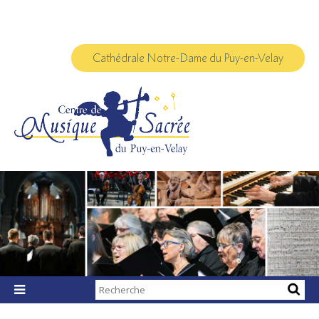
Aller
Outils
au
personnels
contenu.
|
Aller
à
Cathédrale Notre-Dame du Puy-en-Velay
la
navigation
Chercher par

Recherche
avancée…