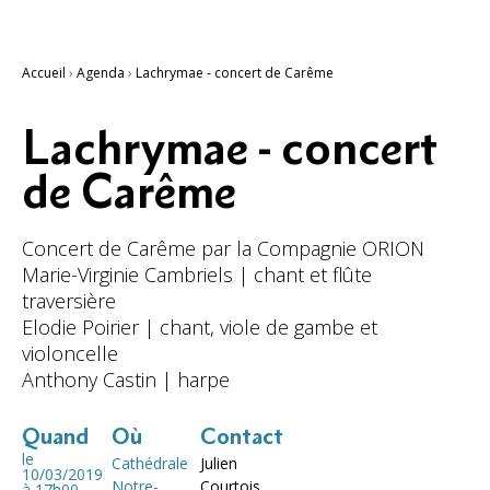
Accueil
›
Agenda
›
Lachrymae - concert de Carême
Lachrymae - concert
de Carême
Concert de Carême par la Compagnie ORION
Marie-Virginie Cambriels | chant et flûte
traversière
Elodie Poirier | chant, viole de gambe et
violoncelle
Anthony Castin | harpe
Quand
Où
Contact
le
Cathédrale
Julien
10/03/2019
Notre-
Courtois
à 17h00