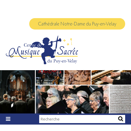
Aller
Outils
au
personnels
contenu.
|
Aller
à
Cathédrale Notre-Dame du Puy-en-Velay
la
navigation
Chercher par

Recherche
avancée…