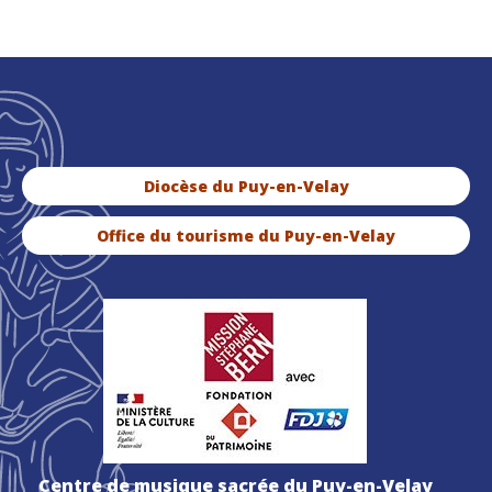
Diocèse du Puy-en-Velay
Office du tourisme du Puy-en-Velay
Centre de musique sacrée du Puy-en-Velay