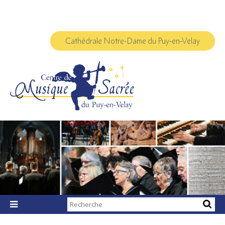
Aller
Outils
au
personnels
contenu.
|
Aller
à
Cathédrale Notre-Dame du Puy-en-Velay
la
navigation
Chercher par

Recherche
avancée…