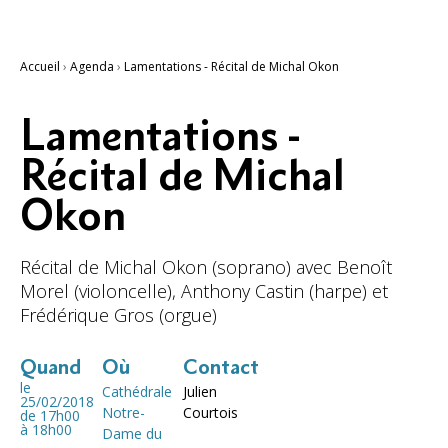
Accueil
›
Agenda
›
Lamentations - Récital de Michal Okon
Lamentations -
Récital de Michal
Okon
Récital de Michal Okon (soprano) avec Benoît
Morel (violoncelle), Anthony Castin (harpe) et
Frédérique Gros (orgue)
Quand
Où
Contact
le
Cathédrale
Julien
25/02/2018
Notre-
Courtois
de 17h00
à 18h00
Dame du