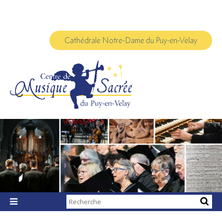
Aller
Outils
au
personnels
contenu.
|
Aller
à
Cathédrale Notre-Dame du Puy-en-Velay
la
navigation
Chercher par

Recherche
avancée…