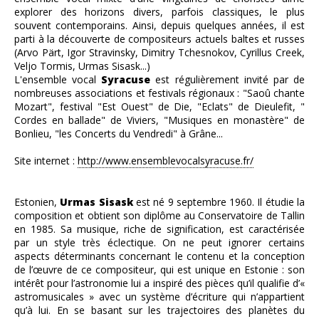
explorer des horizons divers, parfois classiques, le plus
souvent contemporains. Ainsi, depuis quelques années, il est
parti à la découverte de compositeurs actuels baltes et russes
(Arvo Pärt, Igor Stravinsky, Dimitry Tchesnokov, Cyrillus Creek,
Veljo Tormis, Urmas Sisask...)
L'ensemble vocal
Syracuse
est régulièrement invité par de
nombreuses associations et festivals régionaux : "Saoû chante
Mozart", festival "Est Ouest" de Die, "Eclats" de Dieulefit, "
Cordes en ballade" de Viviers, "Musiques en monastère" de
Bonlieu, "les Concerts du Vendredi" à Grâne...
Site internet :
http://www.ensemblevocalsyracuse.fr/
Estonien,
Urmas Sisask
est né 9 septembre 1960. Il étudie la
composition et obtient son diplôme au Conservatoire de Tallin
en 1985. Sa musique, riche de signification, est caractérisée
par un style très éclectique. On ne peut ignorer certains
aspects déterminants concernant le contenu et la conception
de l’œuvre de ce compositeur, qui est unique en Estonie : son
intérêt pour l’astronomie lui a inspiré des pièces qu’il qualifie d’«
astromusicales » avec un système d’écriture qui n’appartient
qu’à lui. En se basant sur les trajectoires des planètes du