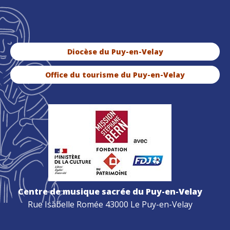
Diocèse du Puy-en-Velay
Office du tourisme du Puy-en-Velay
Centre de musique sacrée du Puy-en-Velay
Rue Isabelle Romée 43000 Le Puy-en-Velay