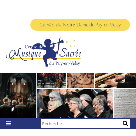
Aller
Outils
au
personnels
contenu.
|
Aller
à
Cathédrale Notre-Dame du Puy-en-Velay
la
navigation
Chercher par

Recherche
avancée…