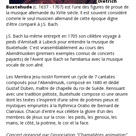
Dietrich
Buxtehude
(c. 1637 - 1707) est l'une des figures de proue de
la musique allemande du XVIIe siècle. Il est souvent considéré
comme le seul musicien allemand de cette époque digne
d'être comparé à J.S. Bach.
J.S. Bach lui-même entreprit en 1705 son célèbre voyage à
pieds d'Arnstadt à Lubeck pour entendre la musique de
Buxtehude. C'est vraisemblablement au cours des
Abendmusiken (premiers exemples connus de concerts
payants) de l'Avent que Bach se familiarisa avec la musique
vocale de son aîné.
Les Membra Jesu nostri forment un cycle de 7 cantates
composés pour l'Abendmusik, composé en 1680 et dédié
Gustaf Düben, maître de chapelle du roi de Suède. Renouant
avec une tradition piétiste, Buxtehude compose ici une œuvre
dont les textes s'inspirent d'une série de poèmes pieux et
mystiques empruntés à la Rythmica Oratio de Bernard de
Clairvaux. Chacun d'entre eux célèbre la gloire d'un des
membres de Jésus sur la croix : les pieds, les genoux, les
mains, le côté, la poitrine, le cor et la face.
Concert organisé par l'association "Chamalières animation"