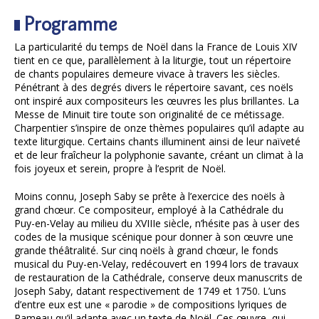
Programme
La particularité du temps de Noël dans la France de Louis XIV
tient en ce que, parallèlement à la liturgie, tout un répertoire
de chants populaires demeure vivace à travers les siècles.
Pénétrant à des degrés divers le répertoire savant, ces noëls
ont inspiré aux compositeurs les œuvres les plus brillantes. La
Messe de Minuit tire toute son originalité de ce métissage.
Charpentier s’inspire de onze thèmes populaires qu’il adapte au
texte liturgique. Certains chants illuminent ainsi de leur naïveté
et de leur fraîcheur la polyphonie savante, créant un climat à la
fois joyeux et serein, propre à l’esprit de Noël.
Moins connu, Joseph Saby se prête à l’exercice des noëls à
grand chœur. Ce compositeur, employé à la Cathédrale du
Puy-en-Velay au milieu du XVIIIe siècle, n’hésite pas à user des
codes de la musique scénique pour donner à son œuvre une
grande théâtralité. Sur cinq noëls à grand chœur, le fonds
musical du Puy-en-Velay, redécouvert en 1994 lors de travaux
de restauration de la Cathédrale, conserve deux manuscrits de
Joseph Saby, datant respectivement de 1749 et 1750. L’uns
d’entre eux est une « parodie » de compositions lyriques de
Rameau qu’il adapte avec un texte de Noël. Ces œuvre, qui