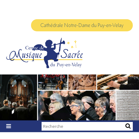
Aller
Outils
au
personnels
contenu.
|
Aller
à
Cathédrale Notre-Dame du Puy-en-Velay
la
navigation
Chercher par

Recherche
avancée…