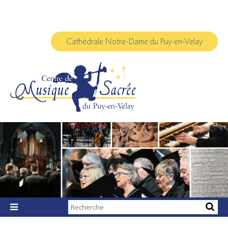
Aller
Outils
au
personnels
contenu.
|
Aller
à
Cathédrale Notre-Dame du Puy-en-Velay
la
navigation
Chercher par

Recherche
avancée…