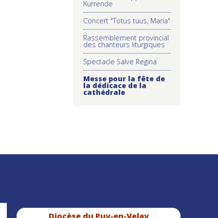
Kurrende
Concert "Totus tuus, Maria"
Rassemblement provincial
des chanteurs liturgiques
Spectacle Salve Regina
Messe pour la fête de
la dédicace de la
cathédrale
Diocèse du Puy-en-Velay