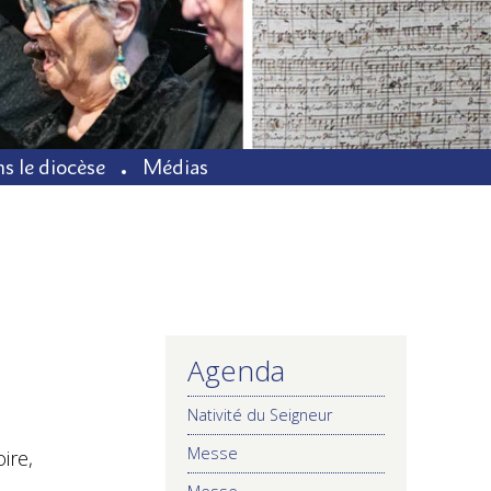
s le diocèse
Médias
Agenda
NAVIGATION
Nativité du Seigneur
Messe
ire,