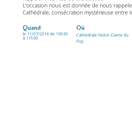
L'occasion nous est donnée de nous rappeler l
Cathédrale, consécration mystérieuse entre to
Quand
Où
le 11/07/2016
de 10h30
Cathédrale Notre-Dame du
à 11h30
Puy