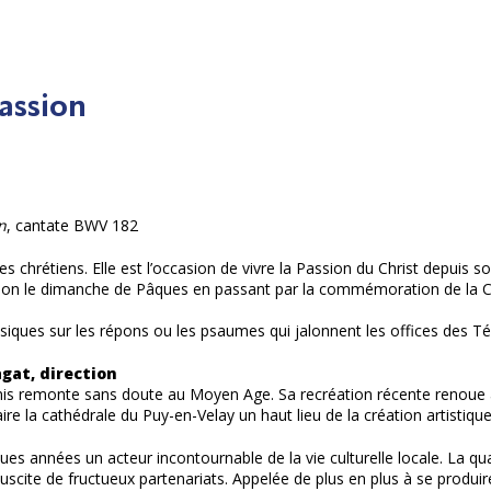
assion
n
, cantate BWV 182
s chrétiens. Elle est l’occasion de vivre la Passion du Christ depuis s
ion le dimanche de Pâques en passant par la commémoration de la Cè
siques sur les répons ou les psaumes qui jalonnent les offices des T
gat, direction
Anis remonte sans doute au Moyen Age. Sa recréation récente renoue
aire la cathédrale du Puy-en-Velay un haut lieu de la création artistique
es années un acteur incontournable de la vie culturelle locale. La qua
uscite de fructueux partenariats. Appelée de plus en plus à se produir