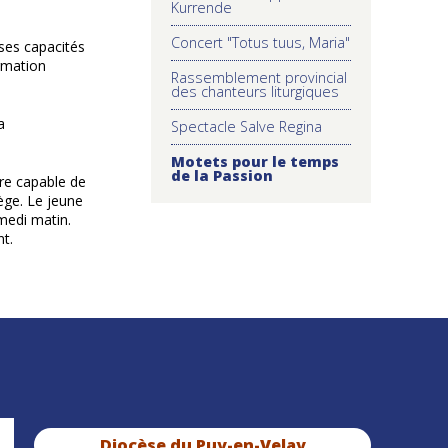
Kurrende
Concert "Totus tuus, Maria"
ses capacités
ormation
Rassemblement provincial
des chanteurs liturgiques
a
Spectacle Salve Regina
Motets pour le temps
de la Passion
ure capable de
lège. Le jeune
medi matin.
t.
Diocèse du Puy-en-Velay