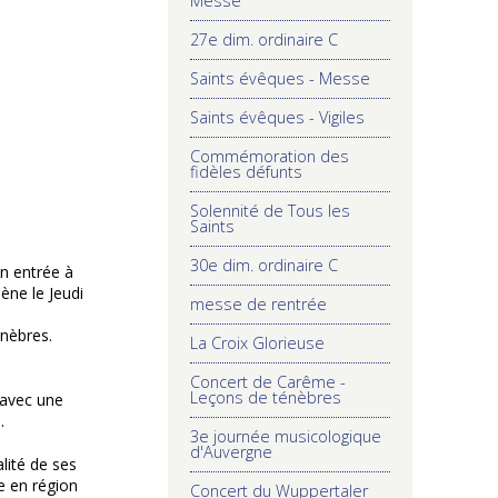
Messe
27e dim. ordinaire C
Saints évêques - Messe
Saints évêques - Vigiles
Commémoration des
fidèles défunts
Solennité de Tous les
Saints
30e dim. ordinaire C
on entrée à
ne le Jeudi
messe de rentrée
énèbres.
La Croix Glorieuse
Concert de Carême -
Leçons de ténèbres
 avec une
.
3e journée musicologique
d'Auvergne
lité de ses
e en région
Concert du Wuppertaler