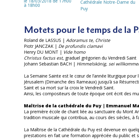
le 18/03/2018
de 17h00
Cathédrale Notre-Dame du
à 18h00
Puy
Motets pour le temps de la P
Roland de LASSUS |
Adoramus te, Christe
Piotr JANCZAK |
De profundis clamavi
Henry DU MONT |
Vide homo
Christus factus est
, graduel grégorien du Vendredi Saint
Johann Sebastian BACH |
Himmelskönig, sei willkomme
La Semaine Sainte est le cœur de l’année liturgique pour le
Jérusalem (Dimanche des Rameaux) jusqu’à sa Résurrect
Saint et sa mort sur la croix le Vendredi Saint.
Ainsi, les compositeurs de toute époque ont écrit des mu
Maîtrise de la cathédrale du Puy | Emmanuel Ma
La première école de chant liée au sanctuaire du Mont 
tradition musicale qui contribua, au cours des siècles, à f
La Maîtrise de la Cathédrale du Puy est devenue en quelqu
prestations en fait une formation appréciée du public et s