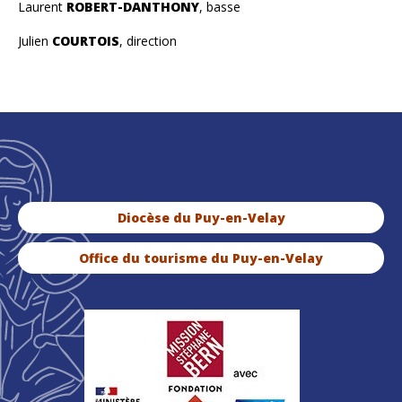
Laurent
ROBERT-DANTHONY
, basse
Julien
COURTOIS
, direction
Diocèse du Puy-en-Velay
Office du tourisme du Puy-en-Velay