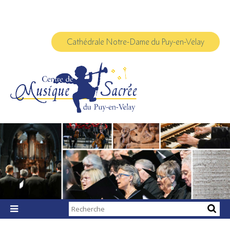
Aller
Outils
au
personnels
contenu.
|
Aller
à
Cathédrale Notre-Dame du Puy-en-Velay
la
navigation
Chercher par

Recherche
avancée…