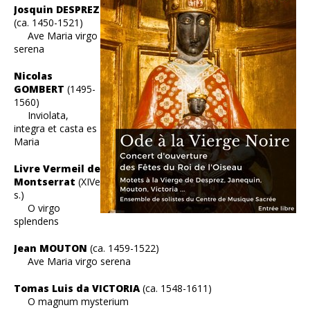
Josquin DESPREZ
(ca. 1450-1521)
Ave Maria virgo
serena
Nicolas
GOMBERT
(1495-
1560)
Inviolata,
integra et casta es
Maria
Livre Vermeil de
Montserrat
(XIVe
s.)
O virgo
splendens
Jean MOUTON
(ca. 1459-1522)
Ave Maria virgo serena
Tomas Luis da VICTORIA
(ca. 1548-1611)
O magnum mysterium