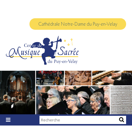
Aller
Outils
au
personnels
contenu.
|
Aller
à
Cathédrale Notre-Dame du Puy-en-Velay
la
navigation
Chercher par

Recherche
avancée…