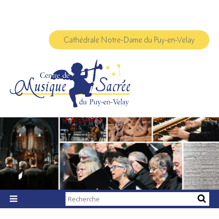
Aller
Outils
au
personnels
contenu.
|
Aller
à
Cathédrale Notre-Dame du Puy-en-Velay
la
navigation
Chercher par

Recherche
avancée…