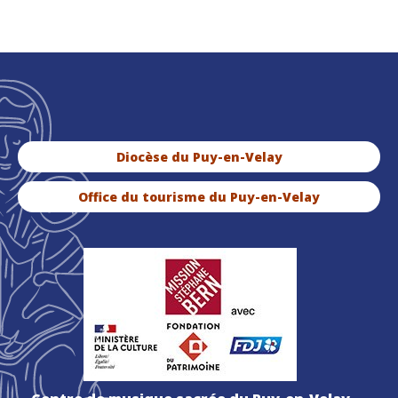
Diocèse du Puy-en-Velay
Office du tourisme du Puy-en-Velay