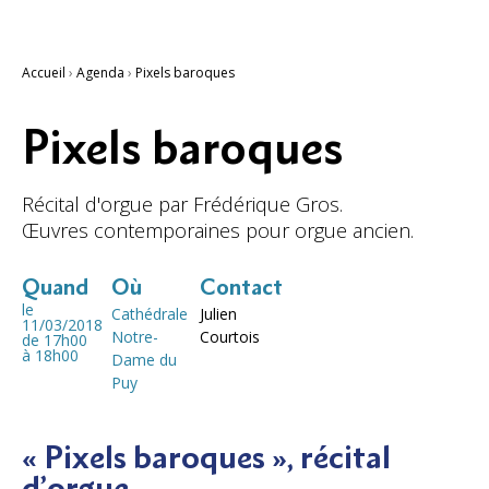
Accueil
›
Agenda
›
Pixels baroques
Pixels baroques
Récital d'orgue par Frédérique Gros.
Œuvres contemporaines pour orgue ancien.
Quand
Où
Contact
le
Cathédrale
Julien
11/03/2018
Notre-
Courtois
de 17h00
à 18h00
Dame du
Puy
« Pixels baroques », récital
d’orgue