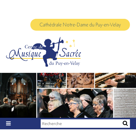
Aller
Outils
au
personnels
contenu.
|
Aller
à
Cathédrale Notre-Dame du Puy-en-Velay
la
navigation
Chercher par

Recherche
avancée…