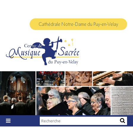
Aller
Outils
au
personnels
contenu.
|
Aller
à
Cathédrale Notre-Dame du Puy-en-Velay
la
navigation
Chercher par

Recherche
avancée…