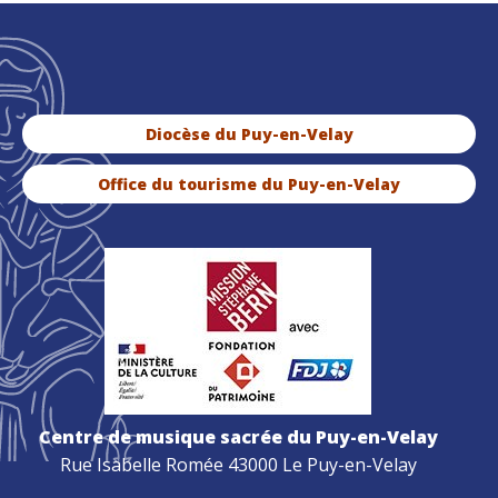
Diocèse du Puy-en-Velay
Office du tourisme du Puy-en-Velay
Centre de musique sacrée du Puy-en-Velay
Rue Isabelle Romée 43000 Le Puy-en-Velay