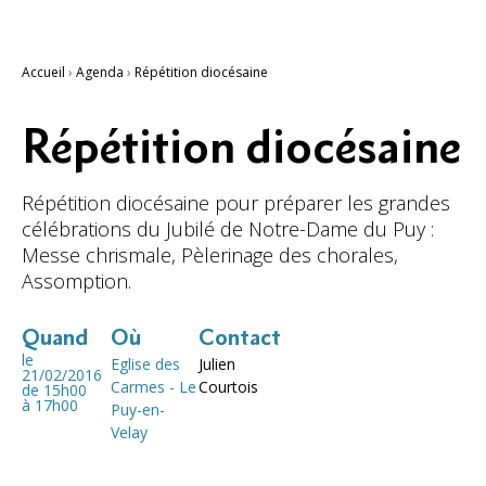
Accueil
›
Agenda
›
Répétition diocésaine
Répétition diocésaine
Répétition diocésaine pour préparer les grandes
célébrations du Jubilé de Notre-Dame du Puy :
Messe chrismale, Pèlerinage des chorales,
Assomption.
Quand
Où
Contact
le
Eglise des
Julien
21/02/2016
Carmes - Le
Courtois
de 15h00
à 17h00
Puy-en-
Velay