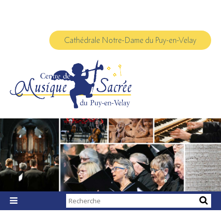
Aller
Outils
au
personnels
contenu.
|
Aller
à
Cathédrale Notre-Dame du Puy-en-Velay
la
navigation
Chercher par

Recherche
avancée…