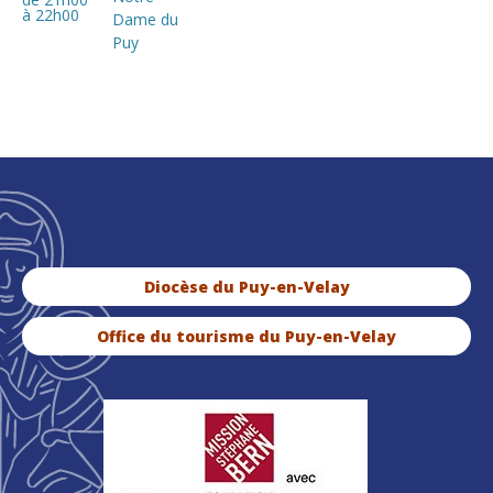
à 22h00
Dame du
Puy
Diocèse du Puy-en-Velay
Office du tourisme du Puy-en-Velay