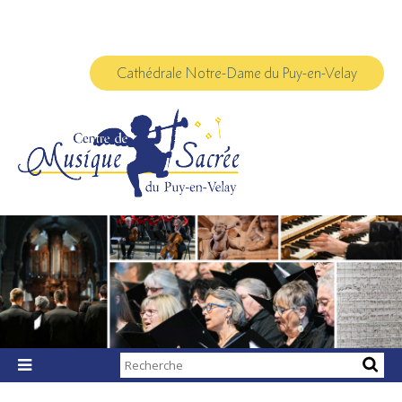
Aller
Outils
au
personnels
contenu.
|
Aller
à
Cathédrale Notre-Dame du Puy-en-Velay
la
navigation
Chercher par

Recherche
avancée…