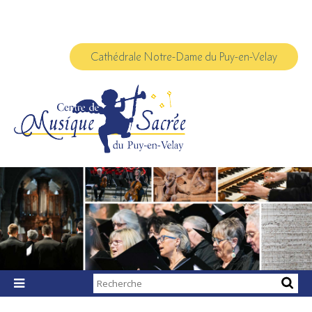
Aller
Outils
au
personnels
contenu.
|
Aller
à
Cathédrale Notre-Dame du Puy-en-Velay
la
navigation
Chercher par

Recherche
avancée…