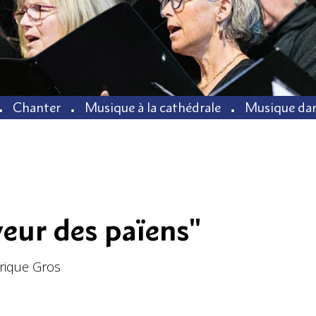
Chanter
Musique à la cathédrale
Musique dan
veur des païens"
érique Gros