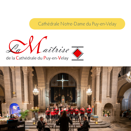
Aller
Outils
au
personnels
contenu.
|
Aller
à
Cathédrale Notre-Dame du Puy-en-Velay
la
navigation