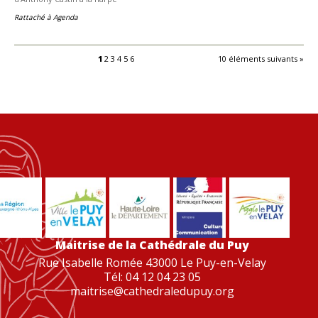
Rattaché à
Agenda
1
2
3
4
5
6
10 éléments suivants »
Maitrise de la Cathédrale du Puy
Rue Isabelle Romée 43000 Le Puy-en-Velay
Tél: 04 12 04 23 05
maitrise@cathedraledupuy.org