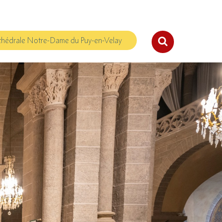
hédrale Notre-Dame du Puy-en-Velay