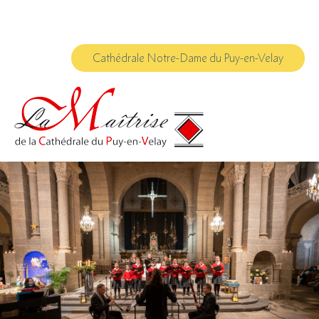
Aller
Outils
au
personnels
contenu.
|
Aller
à
Cathédrale Notre-Dame du Puy-en-Velay
la
navigation