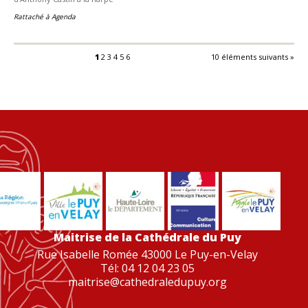
Rattaché à
Agenda
1
2
3
4
5
6
10 éléments suivants »
Maitrise de la Cathédrale du Puy
Rue Isabelle Romée 43000 Le Puy-en-Velay
Tél: 04 12 04 23 05
maitrise@cathedraledupuy.org