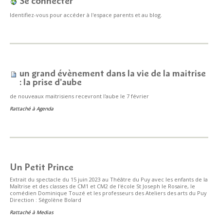
Se connecter
Identifiez-vous pour accéder à l'espace parents et au blog.
un grand évènement dans la vie de la maitrise
: la prise d'aube
de nouveaux maitrisiens recevront l'aube le 7 février
Rattaché à
Agenda
Un Petit Prince
Extrait du spectacle du 15 juin 2023 au Théâtre du Puy avec les enfants de la
Maîtrise et des classes de CM1 et CM2 de l'école St Joseph le Rosaire, le
comédien Dominique Touzé et les professeurs des Ateliers des arts du Puy
Direction : Ségolène Bolard
Rattaché à
Medias