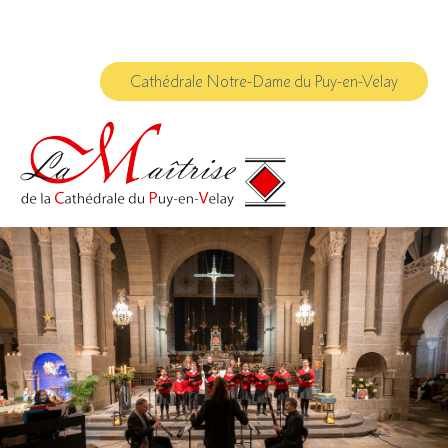
Aller
Outils
au
personnels
contenu.
|
Aller
à
Cathédrale Notre-Dame du Puy-en-Velay
la
navigation