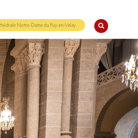
hédrale Notre-Dame du Puy-en-Velay