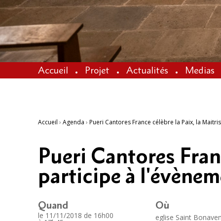
Accueil
Projet
Actualités
Medias
Accueil
›
Agenda
›
Pueri Cantores France célèbre la Paix, la Maitr
Pueri Cantores Franc
participe à l'évène
Quand
Où
le 11/11/2018
de 16h00
eglise Saint Bonave